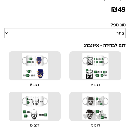
₪
49
סוג ספל
דגם לבחירה - אייזנברג
דגם A
דגם B
דגם C
דגם D