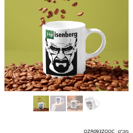
מק"ט :
OZR093ZQOC