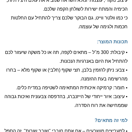
עיצוב מקורי, עוצמתי ומלא השראה שמביא את עולם היצירתיות,
הכימיה והמתח ישירות לשולחן הקפה שלכם.
כי כמו וולטר ווייט, גם הבוקר שלכם צריך להתחיל עם החלטות
חכמות ולגימה של עוצמה.
תכונות המוצר:
• קיבולת: 300 מ"ל – מתאים לקפה, תה או כל משקה שיעזור לכם
להתחיל את היום באנרגיות הנכונות.
• צבע: ניתן להזמין בלבן, חצי שקוף (חלבי) או שקוף מלא – בחרו
מהרשימה בעת ההזמנה.
• חומר: קרמיקה איכותית המתאימה לשטיפה במדיח כלים.
• עיצוב: איור ייחודי של הייזנברג, בהדפסה צבעונית ואיכות גבוהה
שממחישה את רוח הסדרה.
למי זה מתאים?
• למעריצים מושבעים – אם אתם חובבי "שובר שורות", זה הספל