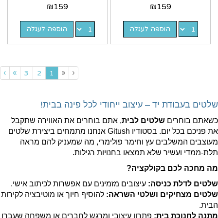
₪
159
₪
159
הוספה לעגלה
הוספה לעגלה
›
»
«
‹
(current)
3
2
1
שלטים בעבודת יד – עיצוב ייחודי לכל פינה בבית!
כשאתם בוחרים
שלטים לבית
, אתם בוחרים את האווירה שתקבל
את פניכם בכל יום. בסטודיו Gitush אנחנו מתמחים ביצירת שלטים
מעוצבים המשלבים עץ וחימר פולימרי, מה שמעניק להם מראה
תלת-ממדי ועשיר שלא תמצאו בחנויות רגילות.
מה מחכה לכם בקולקציה?
שלטים לדלת כניסה:
עיצובים מזמינים עם אפשרות לכיתוב אישי.
שלטים מצחיקים ושלטי השראה:
להוסיף חיוך או מוטיבציה לקירות
הבית.
מתנה לחנוכת בית:
פתרון עיצובי ומרגש לחברים או משפחה שעברו