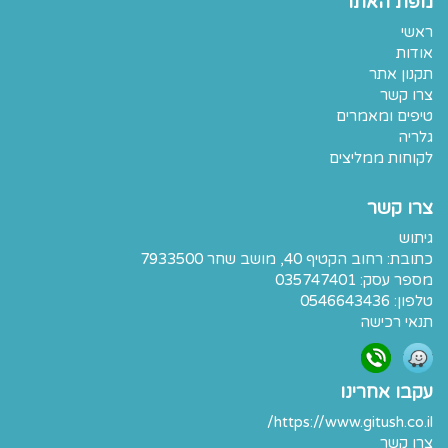
מפת האתר
ראשי
אודות
תקנון אתר
צרו קשר
טיפים ומאמרים
גלריה
לקוחות ממליצים
צרו קשר
גיתוש
כתובת:
רחוב הקטיף 40, מושב שחר 7933500
מספר עסק: 035747401
טלפון:
0546643436
תנאי רכישה
עקבו אחרינו
https://www.gitush.co.il/
צרו קשר