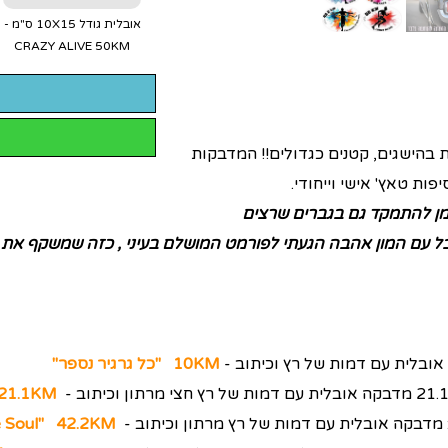
אובלית גודל 10X15 ס"מ -
CRAZY ALIVE 50KM
ת בהישגים, קטנים כגדולים!! המדבקות
ות טאץ' אישי וייחודי.
זמן להתמקד גם בגברים שרצים
בל עם המון אהבה הגעתי לפורמט המושלם בעיני , כזה שמשקף את ה
10KM "כל גרגיר נספר"
1.1KM"
e Soul" 42.2KM"