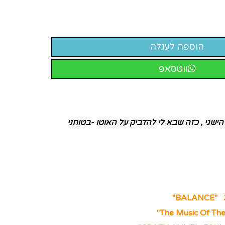
ווטסאפ
ישגי , כזה שבא לי להדביק על האוטו -בטוחני
BALANCE" 2
The Music Of Th