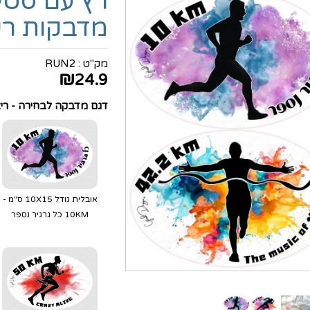
רץ עם סטי
מדבקות רי
מק"ט :
RUN2
₪
24.9
דגם מדבקה לבחירה - רי
אובלית גודל 10X15 ס"מ -
10KM כל גרגיר נספר