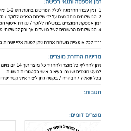
זמן אספקה ותנאי רכישה:
1. זמן עיבוד ההזמנה לכלל הפריטים בחנות הינו 1-2 ימי עסקים - למעט פריטים בעיצוב אישי שאז נדרש זמן עבודה ארוך יותר.
2. המשלוחים מתבצעים על ידי שליחת הפריט ללוקר / נקודת איסוף לבחירת הלקוח באמצעות חברת המשלוחים PICKUP- בעלות של 30 ש"ח
זמן אספקת המוצרים במשלוח ללוקר / נקודת איסוף הוא בין 3-5 ימי ע
3. המשלוחים הרשומים לעיל מיועדים אך ורק למשלוחי פנים - ישראל
**** לכל אופציית משלוח אחרת ניתן לפנות אליי ישירות בטלפון הנייד 36
מדיניות החזרת מוצרים:
ניתן להחליף כל מוצר ולהחזיר כל מוצר תוך 14 יום מיום הרכישה ולקבל זיכוי מלא (למעט דמי המשלוח)
למעט מוצרים שיוצרו בעיצוב אישי בקטגוריות השונות
בכל שאלה / הבהרה / בקשה ניתן ליצור איתי קשר ישירות בטלפון -
תגובות:
מוצרים דומים: