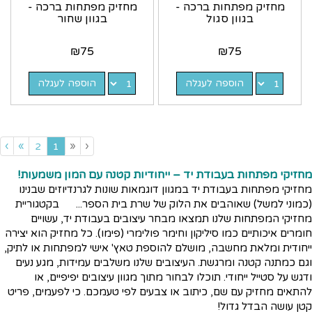
מחזיק מפתחות ברכה -
מחזיק מפתחות ברכה -
בגוון סגול
בגוון שחור
₪
75
₪
75
הוספה לעגלה
הוספה לעגלה
›
»
«
‹
(current)
2
1
מחזיקי מפתחות בעבודת יד – ייחודיות קטנה עם המון משמעות!
מחזיקי מפתחות בעבודת יד במגוון דוגמאות שונות לגרנדיוזים שבנינו
(כמוני למשל) שאוהבים את הלוק של שרת בית הספר... בקטגוריית
מחזיקי המפתחות שלנו תמצאו מבחר עיצובים בעבודת יד, עשויים
חומרים איכותיים כמו סיליקון וחימר פולימרי (פימו). כל מחזיק הוא יצירה
ייחודית ומלאת מחשבה, מושלם להוספת טאץ' אישי למפתחות או לתיק,
וגם כמתנה קטנה ומרגשת. העיצובים שלנו משלבים עמידות, מגע נעים
ודגש על סטייל ייחודי. תוכלו לבחור מתוך מגוון עיצובים יפיפיים, או
להתאים מחזיק עם שם, כיתוב או צבעים לפי טעמכם. כי לפעמים, פריט
קטן עושה הבדל גדול!