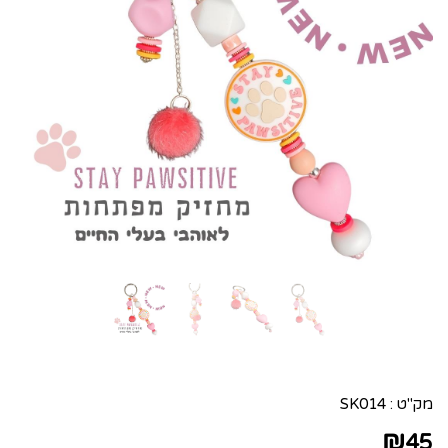
מק"ט :
SK014
₪
45