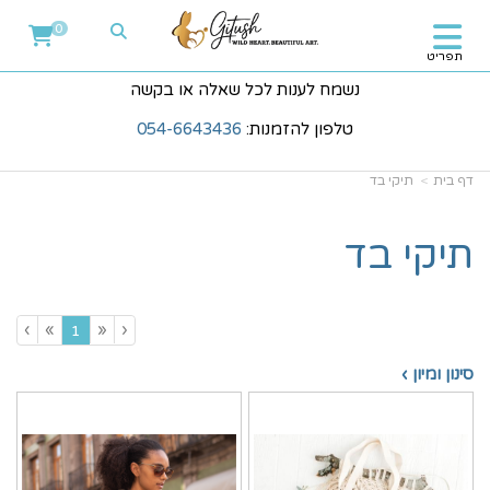
0
תפריט
נשמח לענות לכל שאלה או בקשה
טלפון להזמנות:
054-6643436
דף בית
תיקי בד
תיקי בד
›
»
«
‹
(current)
1
סינון ומיון ›