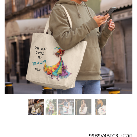
מק"ט :
99R9V4BTC3