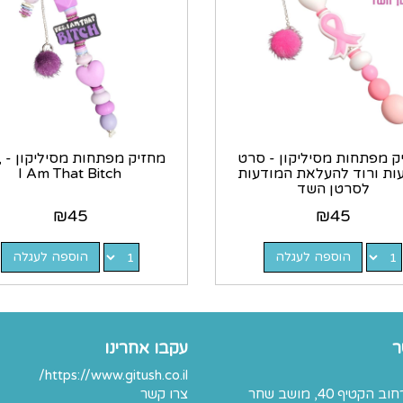
ק מפתחות מסיליקון - סרט
מחז
ות ורוד להעלאת המודעות
I Am That Bitch
לסרטן השד
₪
45
₪
45
הוספה לעגלה
הוספה לעגלה
ר
עקבו אחרינו
https://www.gitush.co.il/
כתובת: רחוב הקטיף 40, מושב שחר
צרו קשר