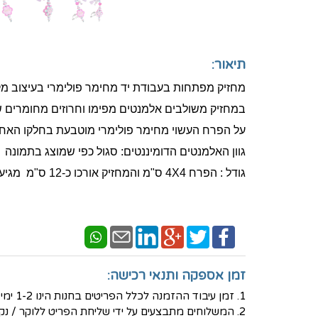
תיאור:
מחזיק מפתחות בעבודת יד מחימר פולימרי בעיצוב מקור
במחזיק משולבים אלמנטים מפימו וחרוזים מחומרים שונים ו
על הפרח העשוי מחימר פולימרי מוטבעת בחלקו האחורי
גוון האלמנטים הדומיננטים: סגול כפי שמוצג בתמונה
גודל : הפרח 4X4 ס"מ והמחזיק אורכו כ-12 ס"מ ​ מגיע באריזת מתנה
זמן אספקה ותנאי רכישה:
1. זמן עיבוד ההזמנה לכלל הפריטים בחנות הינו 1-2 ימי עסקים - למעט פריטים בעיצוב אישי שאז נדרש זמן עבודה ארוך יותר.
2. המשלוחים מתבצעים על ידי שליחת הפריט ללוקר / נקודת איסוף לבחירת הלקוח באמצעות חברת המשלוחים PICKUP- בעלות של 30 ש"ח