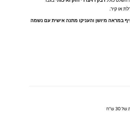
 השלט כולל
דבק דו-צדדי חזק ואיכותי
בגבו
ת או קיר.
יף במראה מיושן והעניקו מתנה אישית עם נשמה