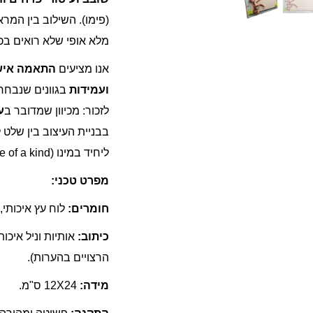
(פימו). השילוב בין המר
מלא אופי שלא רואים בכ
אנו מציעים
התאמה איש
ועמידות
בגוונים שנבחר
לזכור: מכיוון שמדובר ב
ע
בבניית העיצוב בין שלט
ליחיד במינו (One of a kind).
מפרט טכני:
חומרים:
לוח עץ איכותי,
כיתוב:
אותיות וניל איכו
הרצויים בהערות).
מידה:
12X24 ס"מ.