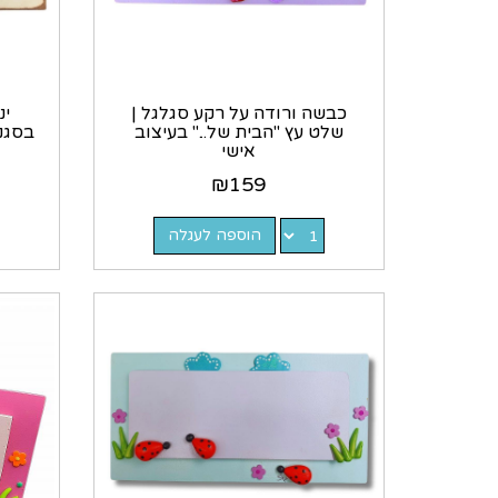
כבשה ורודה על רקע סגלגל |
ינ
שלט עץ "הבית של..." בעיצוב
בסגנו
אישי
₪
159
הוספה לעגלה