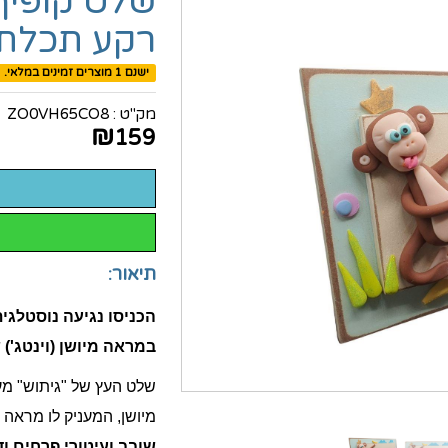
שלט קופיף
רקע תכלת ב
ישנם 1 מוצרים זמינים במלאי.
מק"ט :
ZO0VH65CO8
₪
159
תיאור:
הכניסו נגיעה נוסטלג
במראה מיושן (וינטג')
שלט העץ של "גיתוש" מעו
מיושן, המעניק לו מראה א
שובב ועיטורי פרחים ו