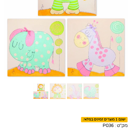
ישנם 1 מוצרים זמינים במלאי.
מק"ט :
P036