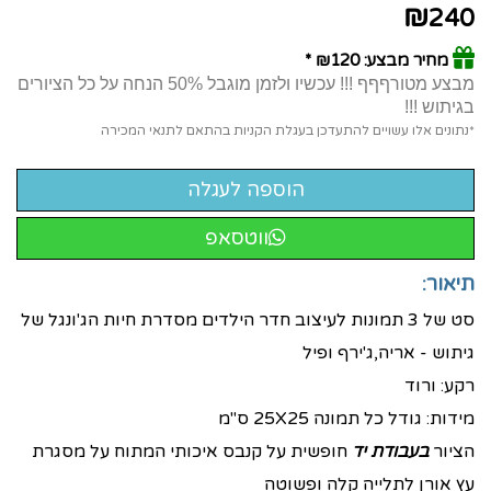
₪
240
מחיר מבצע: ₪120 *
מבצע מטורףףף !!! עכשיו ולזמן מוגבל 50% הנחה על כל הציורים
בגיתוש !!!
*נתונים אלו עשויים להתעדכן בעגלת הקניות בהתאם לתנאי המכירה
ווטסאפ
תיאור:
סט של 3 תמונות לעיצוב חדר הילדים מסדרת חיות הג'ונגל של
גיתוש - אריה,ג'ירף ופיל
רקע: ורוד
מידות: גודל כל תמונה 25X25 ס"מ
הציור
בעבודת יד
חופשית על קנבס איכותי המתוח על מסגרת
עץ אורן לתלייה קלה ופשוטה