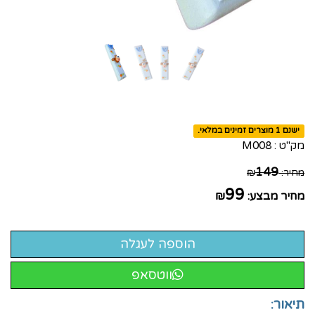
ישנם 1 מוצרים זמינים במלאי.
מק"ט :
M008
149
מחיר:
₪
99
מחיר מבצע:
₪
ווטסאפ
תיאור: