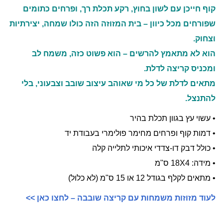
קוף חייכן עם לשון בחוץ, רקע תכלת רך, ופרחים כתומים
שפורחים מכל כיוון – בית המזוזה הזה כולו שמחה, יצירתיות
וצחוק.
הוא לא מתאמץ להרשים – הוא פשוט כזה, משמח לב
ומכניס קריצה לדלת.
מתאים לדלת של כל מי שאוהב עיצוב שובב וצבעוני, בלי
להתנצל.
• עשוי עץ בגוון תכלת בהיר
• דמות קוף ופרחים מחימר פולימרי בעבודת יד
• כולל דבק דו-צדדי איכותי לתלייה קלה
• מידה: 18X4 ס"מ
• מתאים לקלף בגודל 12 או 15 ס"מ (לא כלול)
לעוד מזוזות משמחות עם קריצה שובבה – לחצו כאן >>