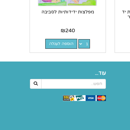
 יד
מפלצות ידידותיות לסביבה
ר
₪
240
הוספה לעגלה
עוד...