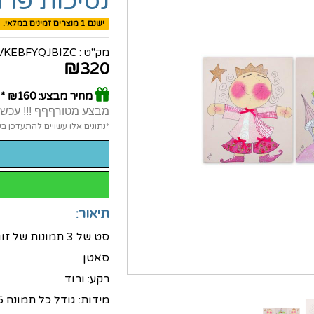
נסיכות פרו
ישנם 1 מוצרים זמינים במלאי.
מק"ט :
VKEBFYQJBIZC
₪
320
מחיר מבצע: ₪160 *
מבצע מטורףףף !!! עכשיו ולזמן מוגבל 50% הנחה
*נתונים אלו עשויים להתעדכן 
תיאור:
סט של 3 תמונות
סאטן
רקע: ורוד
מידות: גודל כל תמונה 30X35 ס"מ