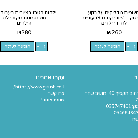
נשופים מדליקים על רקע
ילדות רטרו בציורים בעבודת
וק – ציורי קנבס צבעוניים
– סט תמונות מקורי לחד
לחדרי ילדים
הילדים
₪
280
₪
260
הוספה לעגלה
הוספה לעגלה
ר
עקבו אחרינו
https://www.gitush.co.il/
כתובת: רחוב הקטיף 40, מושב שחר
צרו קשר
7
שתפו אותנו!
03574
05466434
שה