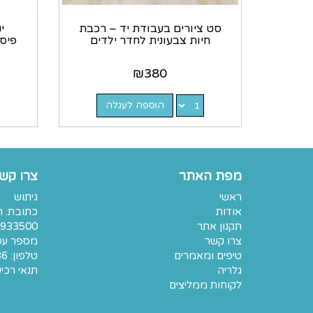
סט ציורים בעבודת יד – רכבת
י
חיות צבעונית לחדר ילדים
פיסט
₪
380
הוספה לעגלה
מפת האתר
צרו קש
ראשי
גיתוש
אודות
תקנון אתר
933500
צרו קשר
מספר עסק: 7401
טיפים ומאמרים
טלפון:
36
גלריה
תנאי רכי
לקוחות ממליצים