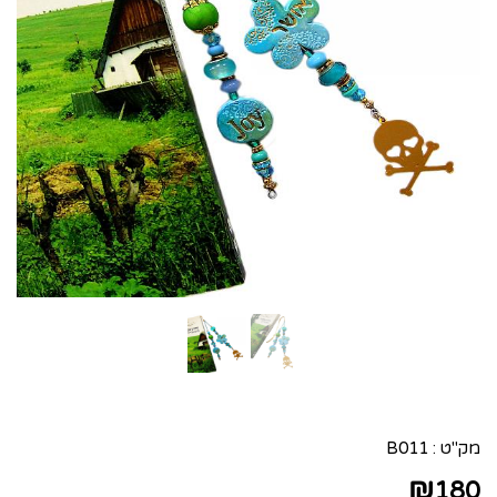
מק"ט :
B011
₪
180