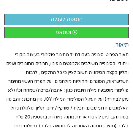
ווטסאפ
תיאור:
תאור הפריט: סימניה בעבודת יד מחימר פולימרי בעיצוב מקורי
וייחודי בסימנייה משולבים אלמנטים מפימו, חרוזים מחומרים שונים
ותליון בקצה הסימנייה חשוב לציין כי כל החלקים , לרבות
השרשראות, הסוגרים והחוליות מולחמים. על הפרח העשוי מחימר
פולימרי מוטבעת מילה חיובית כגון : אהבה/ברכה/שמחה וכ'ו (לא
ניתן לבחירה) ועל העיגול הפולימרי המילה JOY גוון מתכת : זהב גוון
האלמנטים הדומיננטים: תכלת / טורקיז/ ירוק תליון: גולגולת גדול
בגוון זהב ניתן להוסיף אריזת מתנה מיוחדת בתוספת 20 ש"ח
בלבד (מוצג בתמונה האחרונה להמחשה בלבד) משלוח: מחיר