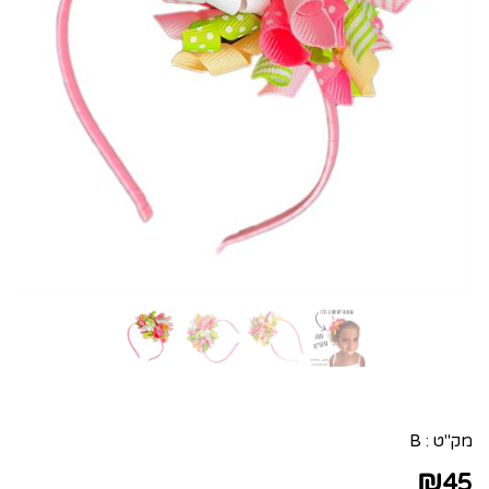
מק"ט :
B
₪
45