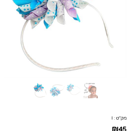
מק"ט :
I
₪
45