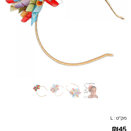
מק"ט :
L
₪
45