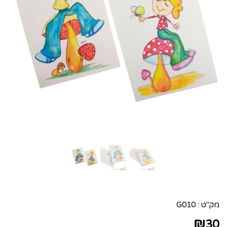
מק"ט :
G010
₪
30