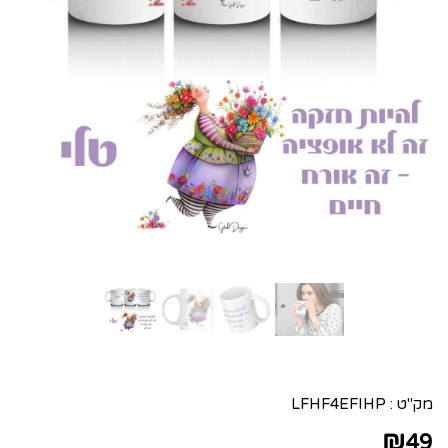
מק"ט :
LFHF4EFIHP
₪
49