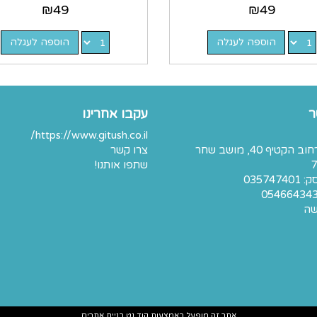
₪
49
₪
49
הוספה לעגלה
הוספה לעגלה
ר
עקבו אחרינו
https://www.gitush.co.il/
כתובת: רחוב הקטיף 40, מושב שחר
צרו קשר
7
שתפו אותנו!
03574
05466434
שה
אתר זה מופעל באמצעות
קוד נט
בניית אתרים