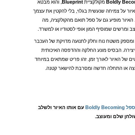
Boldly Beco
מקולקציית
Blueprint
, והוא מבטא
יור על צמיחה שנעשית בגלוי, בלי להקטין את עצמך
 האיור מופיע גם על ספל תואם מהקולקציה, מה
 ומרשים שמוסיף המון אופי לסטודיו או למשרד.
מספק משטח נוח וחלק לתנועה מדויקת של העכבר
ו יצירה. הבסיס מונע החלקה וההדפסה האיכותית
ם של האיור לאורך זמן. זהו פריט שמתאים במיוחד
צה או התחלה חדשה ומסרבת להישאר קטנה.
ל Boldly Becoming
עם אותו האיור ולשלב
ולחן שלם ומעוצב.