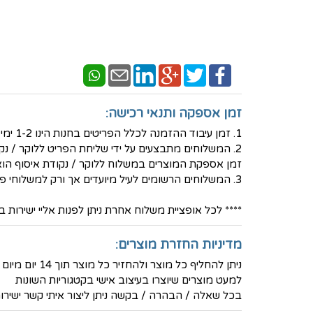
זמן אספקה ותנאי רכישה:
1. זמן עיבוד ההזמנה לכלל הפריטים בחנות הינו 1-2 ימי עסקים - למעט פריטים בעיצוב אישי שאז נדרש זמן עבודה ארוך יותר.
2. המשלוחים מתבצעים על ידי שליחת הפריט ללוקר / נקודת איסוף לבחירת הלקוח באמצעות חברת המשלוחים PICKUP- בעלות של 30 ש"ח
זמן אספקת המוצרים במשלוח ללוקר / נקודת איסוף הוא בין 3-5 ימי ע
3. המשלוחים הרשומים לעיל מיועדים אך ורק למשלוחי פנים - ישראל
**** לכל אופציית משלוח אחרת ניתן לפנות אליי ישירות בטלפון הנייד 36
מדיניות החזרת מוצרים:
ניתן להחליף כל מוצר ולהחזיר כל מוצר תוך 14 יום מיום הרכישה ולקבל זיכוי מלא (למעט דמי המשלוח)
למעט מוצרים שיוצרו בעיצוב אישי בקטגוריות השונות
בכל שאלה / הבהרה / בקשה ניתן ליצור איתי קשר ישירות בטלפון -