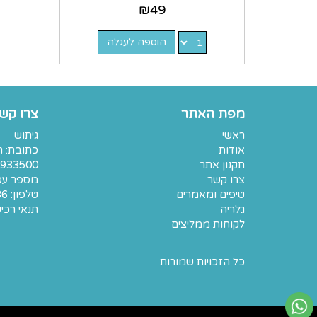
₪
49
הוספה לעגלה
מפת האתר
צרו קש
ראשי
גיתוש
אודות
תקנון אתר
933500
צרו קשר
מספר עסק: 7401
טיפים ומאמרים
טלפון:
36
גלריה
תנאי רכי
לקוחות ממליצים
כל הזכויות שמורות