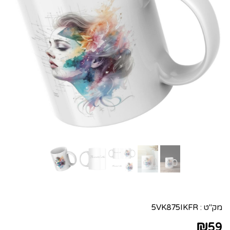
מק"ט :
5VK875IKFR
₪
59