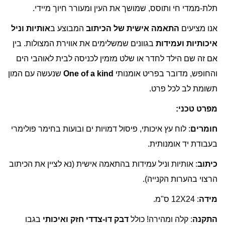
תלת-ממדי חי ותוסס, שמושך את העין ומעורר חיוך מיידי.
אנו מציעים
התאמה אישית של הכיתוב
המבוצע ב
אותיות וניל
איכותיות ועמידות
בגוונים שמשלימים את אווירת המצולות. בין
אם זה שם הילד לחדר או שלט מזמין לכניסה לבית לאוהבי הים
והחופש, מדובר בפריט אומנותי
One of a kind
שנעשה עם המון
תשומת לב לכל פרט.
מפרט טכני:
חומרים
: לוח עץ איכותי, פיסול דמויות ים ובועות בחימר פולימרי
בעבודת יד אומנותית.
כיתוב
: אותיות וניל עמידות בהתאמה אישית (נא לציין את הכיתוב
הרצוי בהערות הקנייה).
מידה
: 12X24 ס"מ.
התקנה
: קלה ומהירה! כולל
דבק דו-צדדי חזק ואיכותי
בגבו