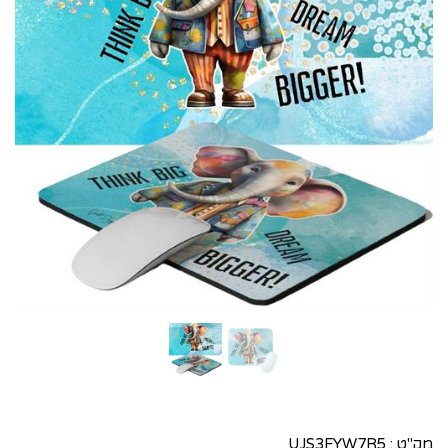
מק"ט :
UJS3FYW7R5