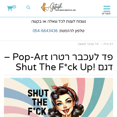
0
תפריט
נשמח לענות לכל שאלה או בקשה
טלפון להזמנות:
054-6643436
דף בית
פד עכבר מעוצב
פד לעכבר רטרו Pop-Art –
דגם !Shut The F*ck Up