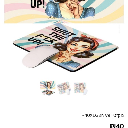
מק"ט :
R40XD32NV9
₪
40