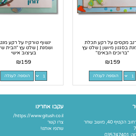
נב מקסים על רקע תכלת
ינשוף טורקיז על רקע מנט
נת בסגנון מיושן | שלט עץ
ושמנת | שלט עץ "הבית של..
"ברוכים הבאים"
בעיצוב אישי
₪
159
₪
159
הוספה לעגלה
הוספה לעגלה
ר
עקבו אחרינו
https://www.gitush.co.il/
כתובת: רחוב הקטיף 40, מושב שחר
צרו קשר
7
שתפו אותנו!
03574