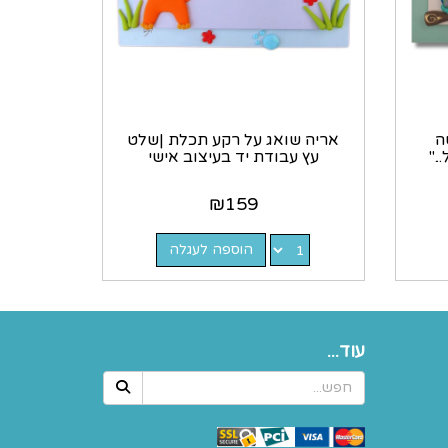
ה
אריה שואג על רקע תכלת |שלט
."
עץ עבודת יד בעיצוב אישי
₪
159
הוספה לעגלה
עוד...