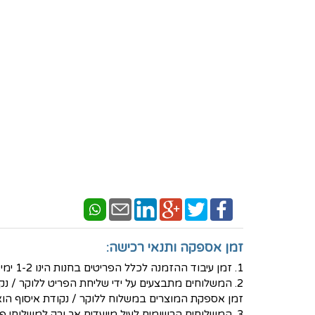
זמן אספקה ותנאי רכישה:
1. זמן עיבוד ההזמנה לכלל הפריטים בחנות הינו 1-2 ימי עסקים - למעט פריטים בעיצוב אישי שאז נדרש זמן עבודה ארוך יותר.
2. המשלוחים מתבצעים על ידי שליחת הפריט ללוקר / נקודת איסוף לבחירת הלקוח באמצעות חברת המשלוחים PICKUP- בעלות של 30 ש"ח
זמן אספקת המוצרים במשלוח ללוקר / נקודת איסוף הוא בין 3-5 ימי ע
3. המשלוחים הרשומים לעיל מיועדים אך ורק למשלוחי פנים - ישראל