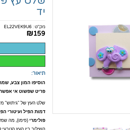
שלט עץ פי
יד
מק"ט :
EL22VEK9U6
₪
159
תיאור:
הוסיפו המון צבע, שמח
פריט שפשוט אי אפשר
שלט העץ של "גיתוש" משל
דמות הפיל ועיטורי הפ
פולימרי
(פימו), מה שמע
השילוב בין העץ הטבעי ל