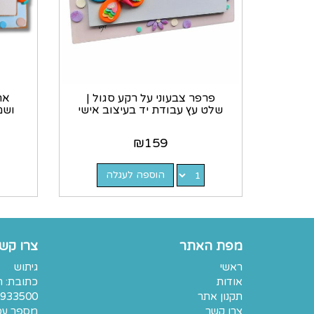
פרפר צבעוני על רקע סגול |
אר
שלט עץ עבודת יד בעיצוב אישי
ושמ
₪
159
הוספה לעגלה
מפת האתר
צרו קש
ראשי
גיתוש
אודות
תקנון אתר
933500
צרו קשר
מספר עסק: 7401