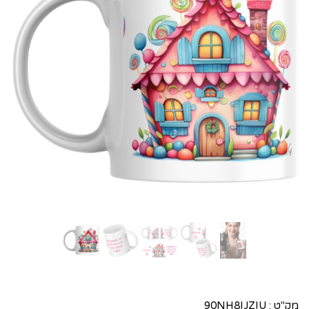
מק"ט :
90NH8IJZIU