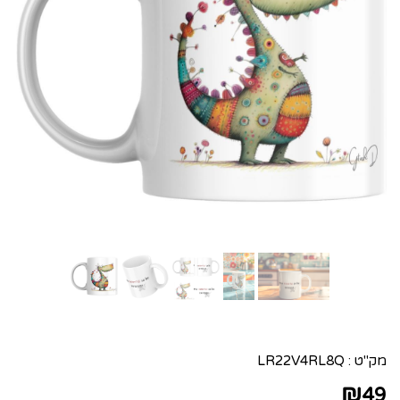
מק"ט :
LR22V4RL8Q
₪
49