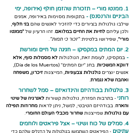
1. ממנטו מורי – תזכורת שהזמן חולף (אירופה, ימי
הביניים והרנסנס) -
בתקופות מסוימות באירופה, אמנים
שילבו גולגולות בציורים כדי להזכיר לאנשים שהם
בני חלוף
,
ולכן עליהם
לחיות את החיים במלואם
. זהו הרעיון של
"ממנטו
מורי"
, שפירושו בלטינית:
"זכור כי תמות"
.
2. יום המתים במקסיקו – חגיגה של חיים ומורשת
-
במקסיקו, לעומת זאת, הגולגולות
לא מסמלות סוף, אלא
דווקא המשכיות
. בחג "יום המתים" (Día de los Muertos),
אנשים יוצרים
גולגולות צבעוניות
, המייצגות
זיכרון, משפחה
ואהבה שלא נגמרת
.
3. גולגולות בבודהיזם והינדואיזם – סמל לשחרור
רוחני
בתרבות המזרח, גולגולות קשורות
לאנרגיה של שינוי
-
והארה
. בבודהיזם הטיבטי, למשל, ניתן לראות
מחרוזות תפילה
עם גולגולות
שמייצגות
שחרור מכבלי העולם החומרי
.
4. סמלים של כוח ושינוי – אצל פיראטים ולוחמים
עתיקים
- הפיראטים השתמשו בגולגולות על הדגלים שלהם כדי