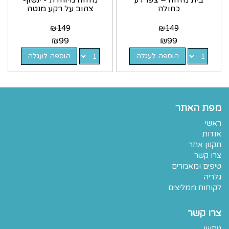
בית מזוזה – צפרדע
מזוזה מיוחדת - ינשוף
כחולה
צהוב על רקע מנטה
₪
149
₪
149
₪
99
₪
99
הוספה לעגלה
הוספה לעגלה
מפת האתר
ראשי
אודות
תקנון אתר
צרו קשר
טיפים ומאמרים
גלריה
לקוחות ממליצים
צרו קשר
גיתוש