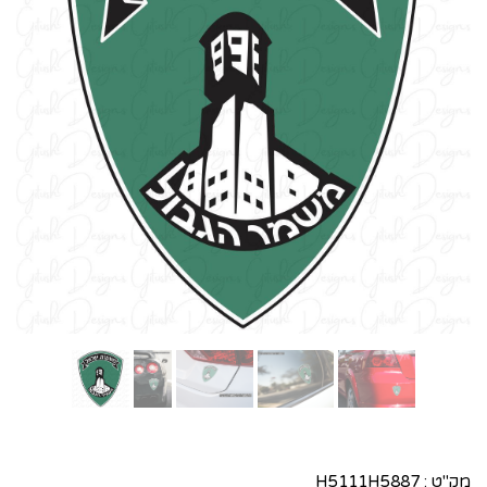
מק"ט :
H5111H5887