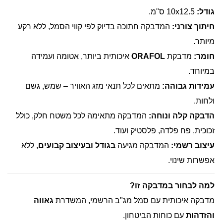
גודל:
10x12.5 ס"מ.
חיתוך צורני:
המדבקה חתוכה בדיוק לפי קווי הסמל, ללא רקע
מיותר.
חומר:
מדבקת
ORAFOL
איכותית ביותר, אטומה ועמידה
במיוחד.
עמידות גבוהה:
מתאים לכל תנאי מזג האוויר – שמש, גשם
ולחות.
הדבקה קלה ונוחה:
המדבקה מתאימה לכל משטח חלק, כולל
זכוכית, פח פלדה, פלסטיק ועוד.
עיצוב רשמי:
המדבקה מגיעה
בגודל ובעיצוב קבועים
, ללא
אפשרות שינוי.
למה לבחור במדבקה זו?
מדבקה איכותית עם סמל מג"ב הרשמי, המשדרת
גאווה
והזדהות
עם כוחות הביטחון.