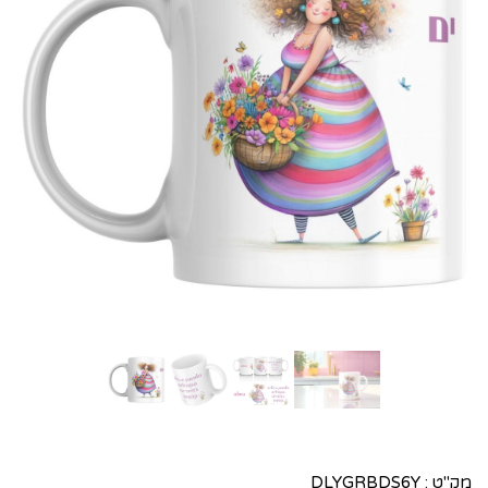
מק"ט :
DLYGRBDS6Y