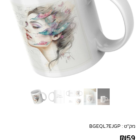
מק"ט :
BGEQL7EJGP
₪
59