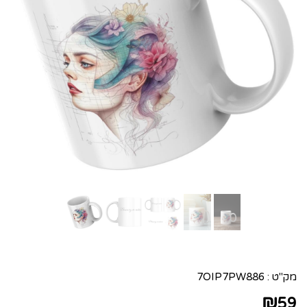
מק"ט :
7OIP7PW886
₪
59