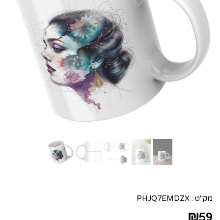
מק"ט :
PHJQ7EMDZX
₪
59