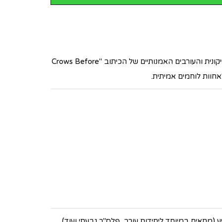
חולצת דרייפיט קרבית בעיצוב חד ובועט בהשראת משחקי הכס וסיירת גולני. השילוב בין סמל היחידה בחזית לבין הטיפוגרפיה האייקונית והעורבים האמנותיים של הכיתוב "Crows Before
מתאים במיוחד ליחידות עורב, פלס"ר גבעתי ועוד),