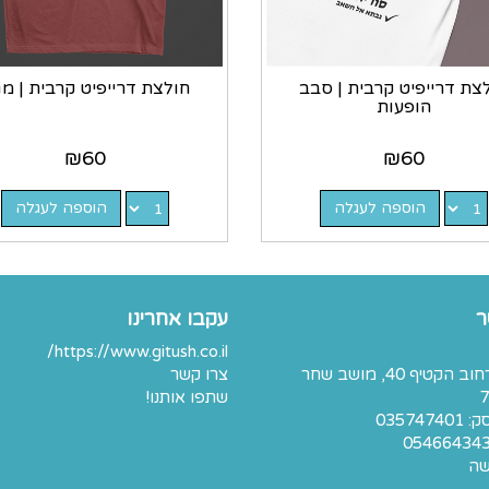
צת דרייפיט קרבית | סבב
חולצת דרייפיט קרבית | מג
הופעות
₪
60
₪
60
הוספה לעגלה
הוספה לעגלה
ר
עקבו אחרינו
https://www.gitush.co.il/
כתובת: רחוב הקטיף 40, מושב שחר
צרו קשר
7
שתפו אותנו!
03574
05466434
שה