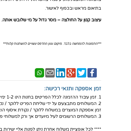
בתיאום מראש ובכפוף לאישור.
עיצוב קטן על החולצה – מסר גדול על מי שלובש אותה.
***התמונות להמחשה בלבד. מיקום וגוון ההדפס עשויים להשתנות קלות***
זמן אספקה ותנאי רכישה:
1. זמן עיבוד ההזמנה לכלל הפריטים בחנות הינו 1-2 ימי עסקים - למעט פריטים בעיצוב אישי שאז נדרש זמן עבודה ארוך יותר.
2. המשלוחים מתבצעים על ידי שליחת הפריט ללוקר / נקודת איסוף לבחירת הלקוח באמצעות חברת המשלוחים PICKUP- בעלות של 30 ש"ח
זמן אספקת המוצרים במשלוח ללוקר / נקודת איסוף הוא בין 3-5 ימי ע
3. המשלוחים הרשומים לעיל מיועדים אך ורק למשלוחי פנים - ישראל
**** לכל אופציית משלוח אחרת ניתן לפנות אליי ישירות בטלפון הנייד 36