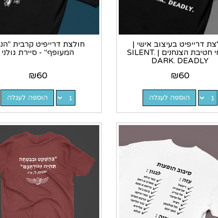
צת דרייפיט בעיצוב אישי |
חולצת דרייפיט קרבית "הנ
לוחמי חטיבת הצנחנים | SILENT.
המעופף" - סיירת גולני
DARK. DEADLY
₪
60
₪
60
הוספה לעגלה
הוספה לעגלה