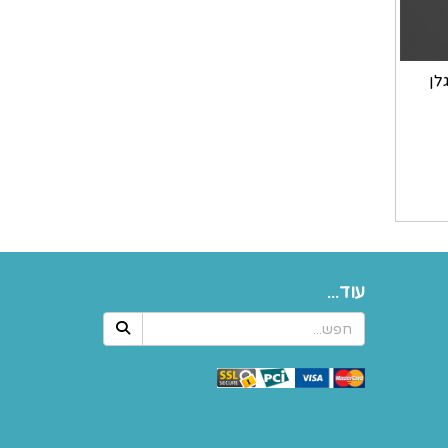
לן
עוד...