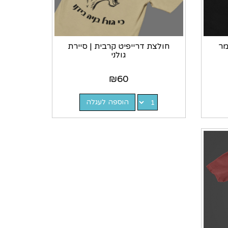
מר
חולצת דרייפיט קרבית | סיירת
גולני
₪
60
הוספה לעגלה