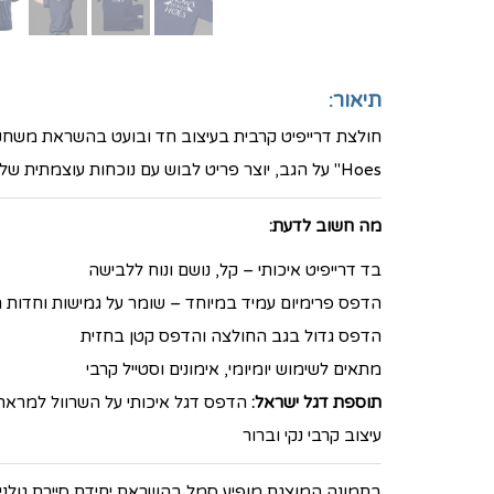
תיאור:
Hoes" על הגב, יוצר פריט לבוש עם נוכחות עוצמתית שלא דורשת הסברים. עיצוב נקי, טקטי ומקצועי למי שמחובר לרוח היחידה ולאחוות לוחמים אמיתית.
מה חשוב לדעת:
בד דרייפיט איכותי – קל, נושם ונוח ללבישה
הדפס פרימיום עמיד במיוחד – שומר על גמישות וחדות 
הדפס גדול בגב החולצה והדפס קטן בחזית
מתאים לשימוש יומיומי, אימונים וסטייל קרבי​
תוספת דגל ישראל:
הדפס דגל איכותי על השרוול למראה
עיצוב קרבי נקי וברור
בתמונה המוצגת מופיע סמל בהשראת יחידת סיירת גולני.