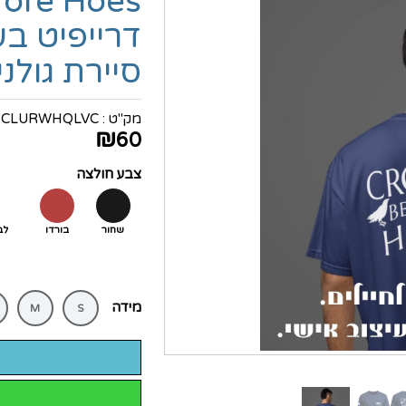
דרייפיט בע
סיירת גולני
מק"ט :
CLURWHQLVC
₪
60
צבע חולצה
שחור
בורדו
לב
מידה
M
S