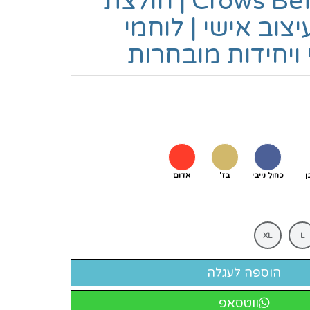
Crows Before Hoes | חולצת
יצוב אישי | לוחמי
 ויחידות מובחרות
ן
כחול נייבי
בז'
אדום
XL
L
ווטסאפ