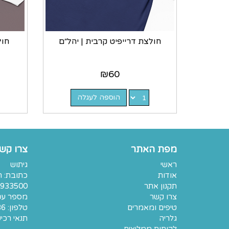
חולצת דרייפיט קרבית | יהל״ם
חול
₪
60
הוספה לעגלה
מפת האתר
צרו קש
ראשי
גיתוש
אודות
תקנון אתר
933500
צרו קשר
מספר עסק: 7401
טיפים ומאמרים
טלפון:
36
גלריה
תנאי רכי