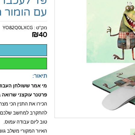
פד לעכבר ת
עם הומור ח
מק"ט :
YO82Q0LXCG
₪
40
תיאור:
מי אמר ששולחן העבודה
פרטנר עוקצני שרואה 
הכירו את התנין הכי מצ
להתקרב למחשב שלכם ומ
טוב ליום עבודה עמוס.
האיור המקורי משלב גווני