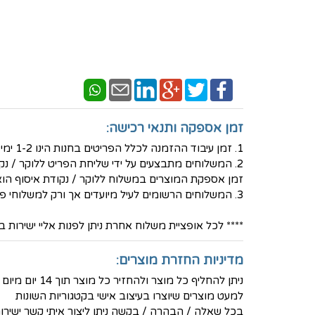
זמן אספקה ותנאי רכישה:
1. זמן עיבוד ההזמנה לכלל הפריטים בחנות הינו 1-2 ימי עסקים - למעט פריטים בעיצוב אישי שאז נדרש זמן עבודה ארוך יותר.
2. המשלוחים מתבצעים על ידי שליחת הפריט ללוקר / נקודת איסוף לבחירת הלקוח באמצעות חברת המשלוחים PICKUP- בעלות של 30 ש"ח
זמן אספקת המוצרים במשלוח ללוקר / נקודת איסוף הוא בין 3-5 ימי ע
3. המשלוחים הרשומים לעיל מיועדים אך ורק למשלוחי פנים - ישראל
**** לכל אופציית משלוח אחרת ניתן לפנות אליי ישירות בטלפון הנייד 36
מדיניות החזרת מוצרים:
ניתן להחליף כל מוצר ולהחזיר כל מוצר תוך 14 יום מיום הרכישה ולקבל זיכוי מלא (למעט דמי המשלוח)
למעט מוצרים שיוצרו בעיצוב אישי בקטגוריות השונות
בכל שאלה / הבהרה / בקשה ניתן ליצור איתי קשר ישירות בטלפון -