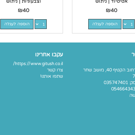
אטיטיוד | גיתוש
וצבעוניות | גיתוש
₪
40
₪
40
הוספה לעגלה
הוספה לעגלה
ר
עקבו אחרינו
https://www.gitush.co.il/
כתובת: רחוב הקטיף 40, מושב שחר
צרו קשר
7
שתפו אותנו!
03574
05466434
שה