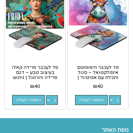
פד לעכבר היפופוטם
פד לעכבר פרידה קאלו
אינטלקטואל – סגול
בעיצוב טבע – דגם
ותכלת עם אטיטיוד |
פרידה והג'ונגל | גיתוש
גיתוש
– Gitush
₪
40
₪
40
הוספה לעגלה
הוספה לעגלה
מפת האתר