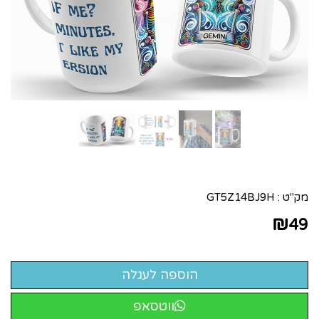
מק"ט :
GT5Z14BJ9H
₪
49
ווטסאפ