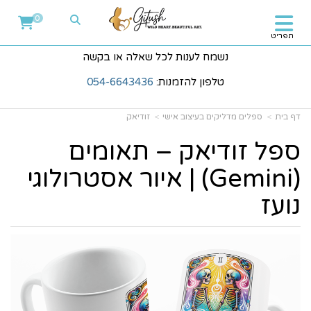
0
תפריט
נשמח לענות לכל שאלה או בקשה
טלפון להזמנות:
054-6643436
דף בית
ספלים מדליקים בעיצוב אישי
זודיאק
ספל זודיאק – תאומים
(Gemini) | איור אסטרולוגי
נועז