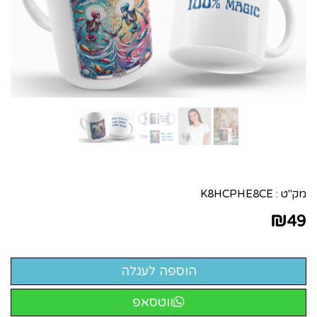
מק"ט :
K8HCPHE8CE
₪
49
ווטסאפ