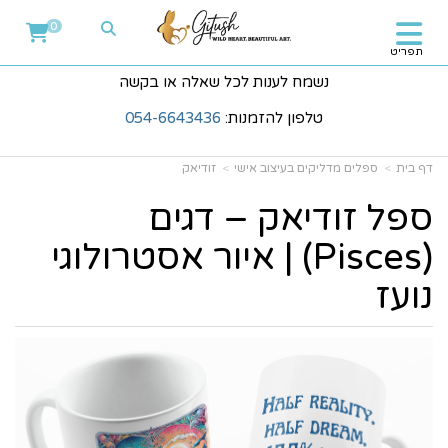
0
תפריט
נשמח לענות לכל שאלה או בקשה
טלפון להזמנות:
054-6643436
דף בית
ספלים מדליקים בעיצוב אישי
זודיאק
ספל זודיאק – דגים
(Pisces) | איור אסטרולוגי
נועז