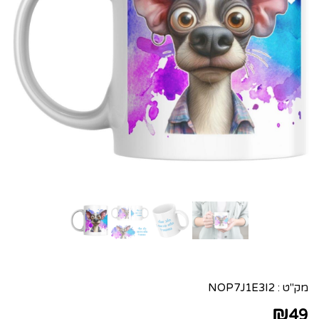
מק"ט :
NOP7J1E3I2
₪
49