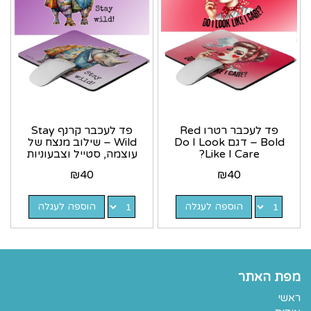
פד לעכבר רטרו Red
פד לעכבר קרנף Stay
Bold – דגם Do I Look
Wild – שילוב מנצח של
Like I Care?
עוצמה, סטייל וצבעוניות
| גיתוש
₪
40
₪
40
הוספה לעגלה
הוספה לעגלה
מפת האתר
ראשי