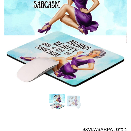
מק"ט :
9XVLW3ARPA