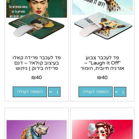
פד לעכבר צבוע
פד לעכבר פרידה קאלו
"Laugh It Off" –
בעיצוב קולאז' – דגם
אנרגיה חיובית, הומור
פרידה בירוק | גיתוש
וצבעוניות מתפרצת |
₪
40
₪
40
גיתוש
הוספה לעגלה
הוספה לעגלה